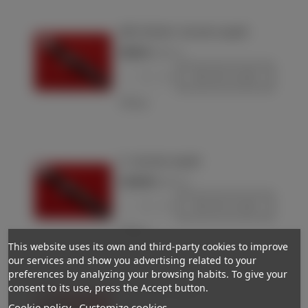
WW2 Third Reich - Deutsches Jungvolk
€550.00
(VAT incl.)
-
+
Add to basket
Love
DJ - Deutsches Jungvolk
€1,200.00
(VAT incl.)
-
+
Add to basket
Love
This website uses its own and third-party cookies to improve
our services and show you advertising related to your
preferences by analyzing your browsing habits. To give your
consent to its use, press the Accept button.
DJ - Deustches Jungvolk
Cookie policy
Customize cookies