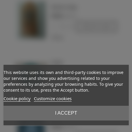
WH driver's badge
€75.00
(VAT incl.)
-
+
Add to basket
Love
Insignia
€10.00
This website uses its own and third-party cookies to improve
(VAT incl.)
our services and show you advertising related to your
-
+
Add to basket
preferences by analyzing your browsing habits. To give your
consent to its use, press the Accept button.
Love
Cookie policy
Customize cookies
I ACCEPT
Insignia
€39.00
(VAT incl.)