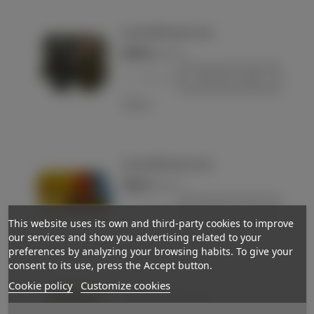
German WW1 imperial army
€160.00
(VAT incl.)
-
+
Add to basket
Love
German WW1 imperial army
€110.00
(VAT incl.)
-
+
Add to basket
This website uses its own and third-party cookies to improve
our services and show you advertising related to your
Love
preferences by analyzing your browsing habits. To give your
consent to its use, press the Accept button.
Cookie policy
Customize cookies
German WW1 imperial army