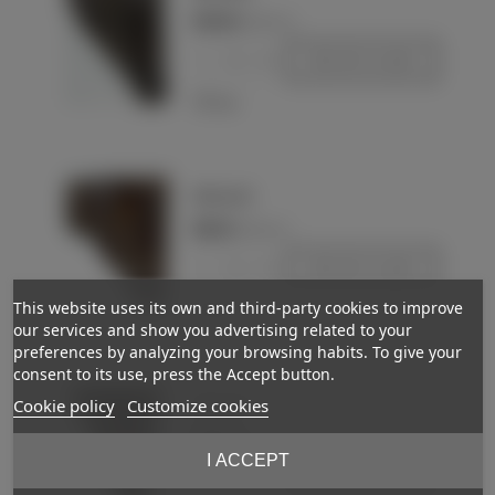
€140.00
(VAT incl.)
-
+
Add to basket
Love
Wehrmacht
€80.00
(VAT incl.)
-
+
Add to basket
This website uses its own and third-party cookies to improve
Love
our services and show you advertising related to your
preferences by analyzing your browsing habits. To give your
consent to its use, press the Accept button.
Wehrmacht
Cookie policy
Customize cookies
€180.00
(VAT incl.)
I ACCEPT
-
+
Add to basket