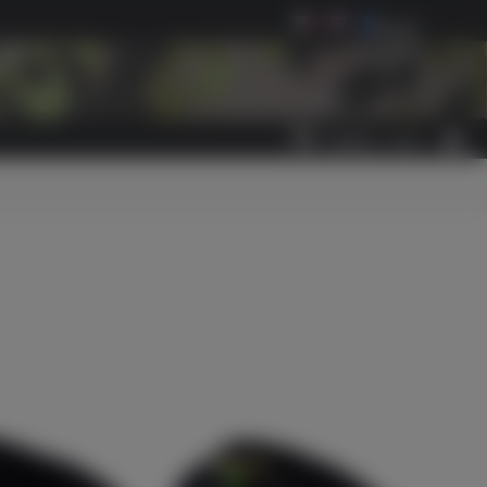
Select Language
▼
0
OBJET(S)
-
0,00 €