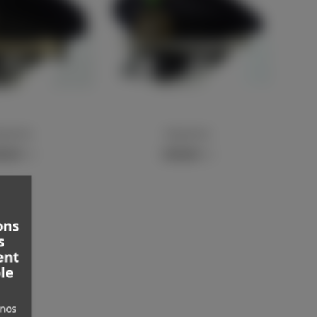
egsmarine
Kriegsmarine
plus
Afficher plus
0,00 €
2 450,00 €
TTC
TTC
ons
s
ent
le
 nos