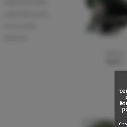
Casquettes formations étatiques
Casquettes politiques et diverses
Accessoires casquettes
Emblèmes métal
Kriegsmarine
Afficher plus
1 700,00 €
TTC
ce
êt
p
Ce s