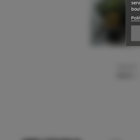
serv
bout
Poli
Kriegsmarine
Afficher plus
1 800,00 €
TTC