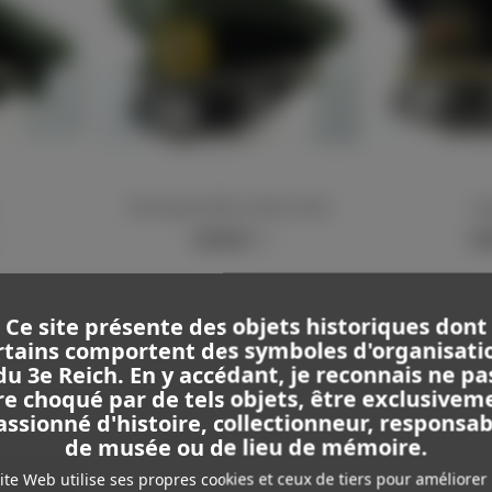
KM casquette d'officier artillerie côtière
Kri
Afficher plus
Afficher 
2 200,00 €
1 40
TTC
Ce site présente des objets historiques dont
rtains comportent des symboles d'organisati
du 3e Reich. En y accédant, je reconnais ne pa
re choqué par de tels objets, être exclusivem
assionné d'histoire, collectionneur, responsab
de musée ou de lieu de mémoire.
ite Web utilise ses propres cookies et ceux de tiers pour améliorer