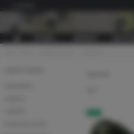
RECHERCHER
CATALOGUE
NOUVEAUTÉS
TOUS LES P
Accueil
>
Coiffures
>
Casquettes et accessoires
>
Casquettes KM
Casquettes et accessoires
Casquettes KM
Casquettes WH Heer
Choisir
Casquettes LW
Casquettes KM
Nouveau
Casquettes troupes spéciales